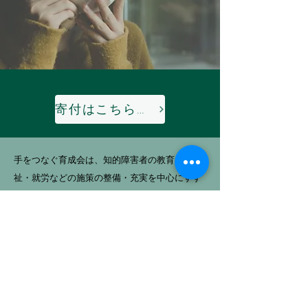
寄付はこちらから
手をつなぐ育成会は、知的障害者の教育・福
祉・就労などの施策の整備・充実を中心にすす
めてきた全国組織の団体です。福祉制度がある
程度整ってきた現在、久留米市手をつなぐ育成
会では、ここ数年力を入れていることは、オー
プンスペースでの「つながり作り」と、制度の
すきまの「支え合い活動」です。
その流れのなか、今年度、久留米市手をつなぐ
育成会は大きく事業変更にふみきりました。